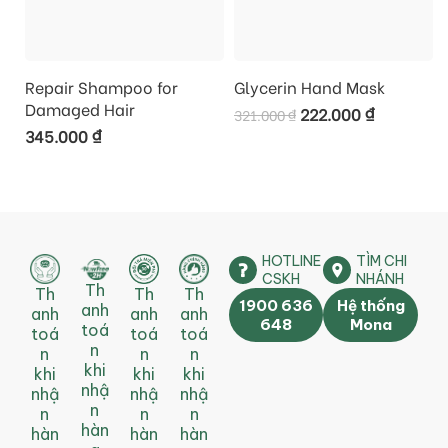
Repair Shampoo for
Glycerin Hand Mask
Damaged Hair
222.000
₫
321.000
₫
345.000
₫
HOTLINE
TÌM CHI
CSKH
NHÁNH
Th
Th
Th
Th
1900 636
Hệ thống
anh
anh
anh
anh
648
Mona
toá
toá
toá
toá
n
n
n
n
khi
khi
khi
khi
nhậ
nhậ
nhậ
nhậ
n
n
n
n
hàn
hàn
hàn
hàn