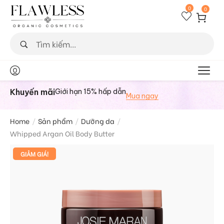
0
0
Khuyến mãi
Giới hạn 15% hấp dẫn
Mua ngay
Home
/
Sản phẩm
/
Dưỡng da
/
Whipped Argan Oil Body Butter
GIẢM GIÁ!