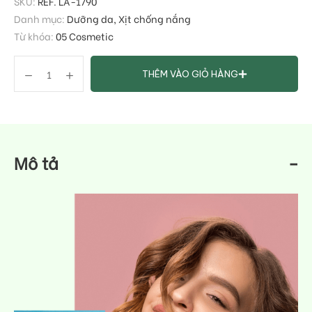
SKU:
REF. LA-1790
Danh mục:
Dưỡng da
,
Xịt chống nắng
Từ khóa:
05 Cosmetic
THÊM VÀO GIỎ HÀNG
Mô tả