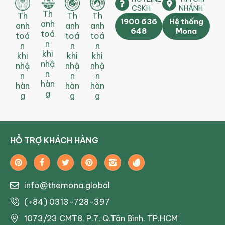
CSKH
NHÁNH
Th
Th
Th
Th
1900 636
Hệ thống
anh
anh
anh
anh
648
Mona
toá
toá
toá
toá
n
n
n
n
khi
khi
khi
khi
nhậ
nhậ
nhậ
nhậ
n
n
n
n
hàn
hàn
hàn
hàn
g
g
g
g
HỖ TRỢ KHÁCH HÀNG
info@themona.global
(+84) 0313-728-397
1073/23 CMT8, P.7, Q.Tân Bình, TP.HCM