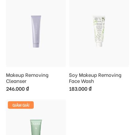
Makeup Removing
Soy Makeup Removing
Cleanser
Face Wash
246.000
₫
183.000
₫
GIẢM GIÁ!