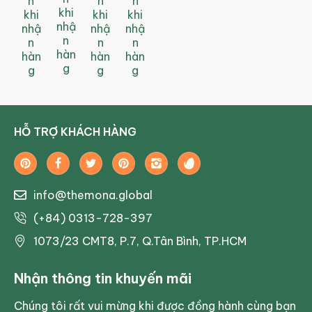
n
n
n
khi
khi
khi
khi
nhậ
nhậ
nhậ
nhậ
n
n
n
n
hàn
hàn
hàn
hàn
g
g
g
g
HỖ TRỢ KHÁCH HÀNG
info@themona.global
(+84) 0313-728-397
1073/23 CMT8, P.7, Q.Tân Bình, TP.HCM
Nhận thông tin khuyến mãi
Chúng tôi rất vui mừng khi được đồng hành cùng bạn