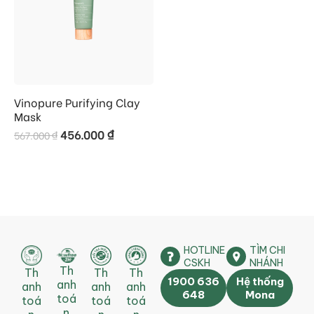
Vinopure Purifying Clay
Mask
456.000
₫
567.000
₫
HOTLINE
TÌM CHI
CSKH
NHÁNH
Th
Th
Th
Th
1900 636
Hệ thống
anh
anh
anh
anh
648
Mona
toá
toá
toá
toá
n