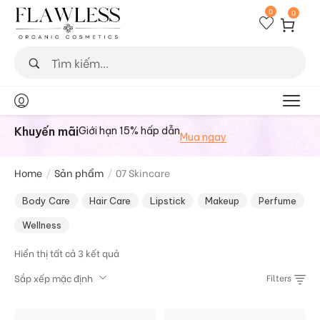
0
0
Khuyến mãi
Giới hạn 15% hấp dẫn
Mua ngay
Home
/
Sản phẩm
/
07 Skincare
Body Care
Hair Care
Lipstick
Makeup
Perfume
Wellness
Hiển thị tất cả 3 kết quả
Sắp xếp mặc định
Filters