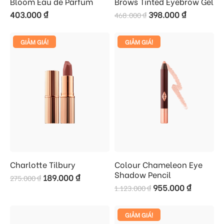
Bloom Eau de Parfum
Brows Tinted Eyebrow Gel
403.000
₫
398.000
₫
468.000
₫
GIẢM GIÁ!
GIẢM GIÁ!
Charlotte Tilbury
Colour Chameleon Eye
Shadow Pencil
189.000
₫
275.000
₫
955.000
₫
1.123.000
₫
GIẢM GIÁ!