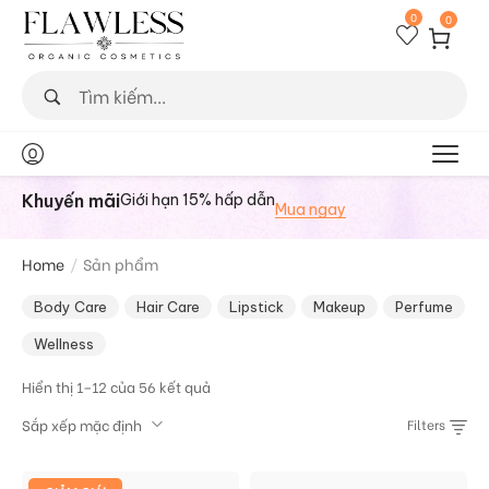
0
0
Khuyến mãi
Giới hạn 15% hấp dẫn
Mua ngay
Home
/
Sản phẩm
Body Care
Hair Care
Lipstick
Makeup
Perfume
Wellness
Hiển thị 1–12 của 56 kết quả
Sắp xếp mặc định
Filters