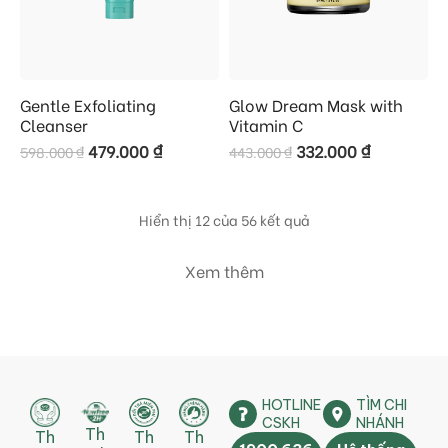
Gentle Exfoliating
Glow Dream Mask with
Cleanser
Vitamin C
479.000
₫
332.000
₫
598.000
₫
443.000
₫
Hiển thị 12 của 56 kết quả
Xem thêm
HOTLINE
TÌM CHI
CSKH
NHÁNH
Th
Th
Th
Th