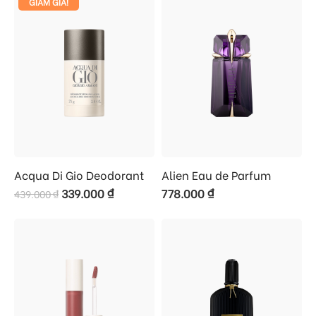
GIẢM GIÁ!
Acqua Di Gio Deodorant
Alien Eau de Parfum
339.000
₫
778.000
₫
439.000
₫