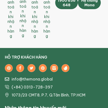
1900 636
Hệ thống
anh
anh
anh
anh
648
Mona
toá
toá
toá
toá
n
n
n
n
khi
khi
khi
khi
nhậ
nhậ
nhậ
nhậ
n
n
n
n
hàn
hàn
hàn
hàn
g
g
g
g
HỖ TRỢ KHÁCH HÀNG
info@themona.global
(+84) 0313-728-397
1073/23 CMT8, P.7, Q.Tân Bình, TP.HCM
Nhận thông tin khuyến mãi