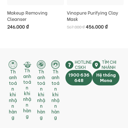
Makeup Removing
Vinopure Purifying Clay
Cleanser
Mask
246.000
₫
456.000
₫
567.000
₫
HOTLINE
TÌM CHI
CSKH
NHÁNH
Th
Th
Th
Th
1900 636
Hệ thống
anh
anh
anh
anh
648
Mona
toá
toá
toá
toá
n
n
n
n
khi
khi
khi
khi
nhậ
nhậ
nhậ
nhậ
n
n
n
n
hàn
hàn
hàn
hàn
g
g
g
g