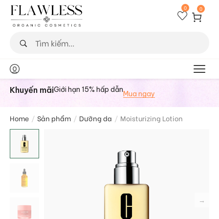
0
0
Khuyến mãi
Giới hạn 15% hấp dẫn
Mua ngay
Home
/
Sản phẩm
/
Dưỡng da
/
Moisturizing Lotion