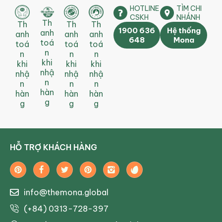
HOTLINE
TÌM CHI
CSKH
NHÁNH
Th
Th
Th
Th
1900 636
Hệ thống
anh
anh
anh
anh
648
Mona
toá
toá
toá
toá
n
n
n
n
khi
khi
khi
khi
nhậ
nhậ
nhậ
nhậ
n
n
n
n
hàn
hàn
hàn
hàn
g
g
g
g
HỖ TRỢ KHÁCH HÀNG
info@themona.global
(+84) 0313-728-397