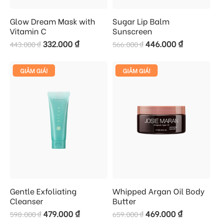
Glow Dream Mask with
Sugar Lip Balm
Vitamin C
Sunscreen
332.000
₫
446.000
₫
443.000
₫
566.000
₫
GIẢM GIÁ!
GIẢM GIÁ!
Gentle Exfoliating
Whipped Argan Oil Body
Cleanser
Butter
479.000
₫
469.000
₫
598.000
₫
659.000
₫