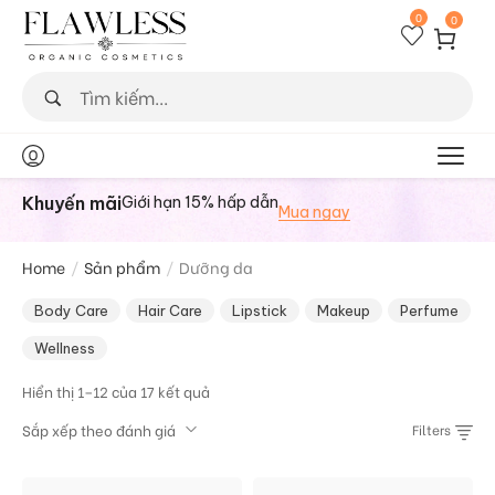
0
0
Khuyến mãi
Giới hạn 15% hấp dẫn
Mua ngay
Home
/
Sản phẩm
/
Dưỡng da
Body Care
Hair Care
Lipstick
Makeup
Perfume
Wellness
Hiển thị 1–12 của 17 kết quả
Sắp xếp theo đánh giá
Filters