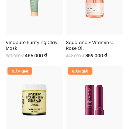
Vinopure Purifying Clay
Squalane + Vitamin C
Mask
Rose Oil
456.000
₫
359.000
₫
567.000
₫
442.000
₫
GIẢM GIÁ!
GIẢM GIÁ!