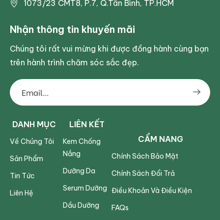
1073/23 CMT8, P.7, Q.Tân Bình, TP.HCM
Nhận thông tin khuyến mãi
Chúng tôi rất vui mừng khi được đồng hành cùng bạn
trên hành trình chăm sóc sắc đẹp.
DANH MỤC
LIÊN KẾT
CẨM NANG
Về Chúng Tôi
Kem Chống
Nắng
Chính Sách Bảo Mật
Sản Phẩm
Dưỡng Da
Chính Sách Đổi Trả
Tin Tức
Serum Dưỡng
Điều Khoản Và Điều Kiện
Liên Hệ
Dầu Dưỡng
FAQs