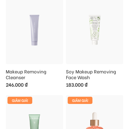
Makeup Removing
Soy Makeup Removing
Cleanser
Face Wash
246.000
₫
183.000
₫
GIẢM GIÁ!
GIẢM GIÁ!