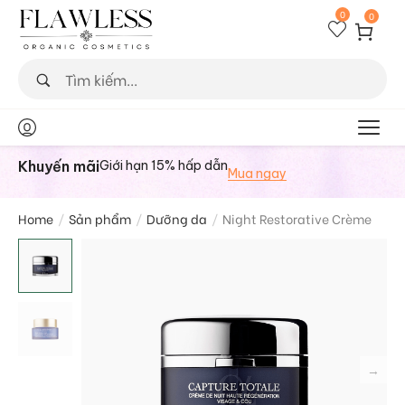
0
0
Khuyến mãi
Giới hạn 15% hấp dẫn
Mua ngay
Home
/
Sản phẩm
/
Dưỡng da
/
Night Restorative Crème