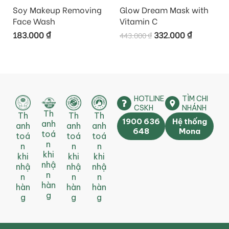
Soy Makeup Removing
Glow Dream Mask with
Face Wash
Vitamin C
183.000
₫
332.000
₫
443.000
₫
HOTLINE
TÌM CHI
CSKH
NHÁNH
Th
Th
Th
Th
1900 636
Hệ thống
anh
anh
anh
anh
648
Mona
toá
toá
toá
toá
n
n
n
n
khi
khi
khi
khi
nhậ
nhậ
nhậ
nhậ
n
n
n
n
hàn
hàn
hàn
hàn
g
g
g
g