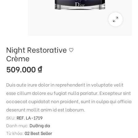
Night Restorative
Crème
509.000
₫
Duis aute irure dolor in reprehenderit in voluptate velit
esse cillum dolore eu fugiat nulla pariatur. Excepteur sint
occaecat cupidatat non proident, sunt in culpa qui officia
deserunt mollit anim id est laborum.
SKU:
REF. LA-1719
Danh mục:
Dưỡng da
Từ khóa:
02 Best Seller